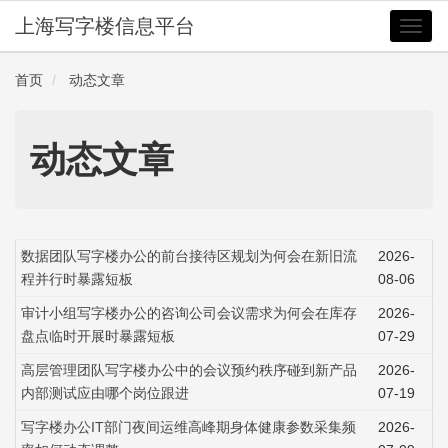
上海写字楼信息平台
切
换
导
首页
动态文章
航
动态文章
数据团队写字楼办公的前台接待区规划为何会在新旧流
2026-
程并行时暴露短板
08-06
审计小组写字楼办公的咨询公司会议需求为何会在库存
2026-
盘点临时开展时暴露短板
07-29
高层管理团队写字楼办公中的会议预约秩序碰到新产品
2026-
内部测试应由哪个岗位跟进
07-19
写字楼办公IT部门夜间运维高峰期身体健康参数采集频
2026-