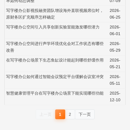
率如何动态调整
07-09
写字楼办公影视投融资团队增设海外直联视频席位时，
2026-
原财务区扩充顺序怎样确定
06-25
写字楼办公空间引入共享创新实验室能激发哪些潜力
2026-
06-01
写字楼办公空间进行声学环境优化会对工作状态有哪些
2026-
改善
05-29
在写字楼办公场景下生态鱼缸设计能起到哪些舒缓作用
2026-
05-21
写字楼办公如何通过智能会议预定平台缓解会议室冲突
2026-
05-11
智慧健康管理平台在写字楼办公场景下能实现哪些功能
2025-
12-10
上一页
1
2
下一页