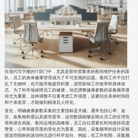
在现代写字楼的IT部门中，尤其是那些需要承担夜间维护任务的团
队，员工的身体健康管理成为了不可忽视的议题。夜间工作不仅打
乱了生物钟，也可能导致疲劳积累，进而影响工作效率和身体状
态。为了科学地保障员工的健康，动态调整健康参数的采集频率显
得尤为重要。这种调整不仅要考虑工作强度，还要结合具体时间段
和个体差异，才能做到精准且人性化。
首先，明确健康参数采集的主要指标是关键。通常包括心率、血
压、血氧饱和度以及疲劳度等，这些数据能够反映出员工的生理负
荷和潜在风险。夜间运维的高峰期，员工往往需要长时间保持高度
警觉，心率和疲劳度的变化尤为显著。因此，采集频率的设计应根
据这些指标的波动特点进行科学划分。例如，在工作初期，采集频