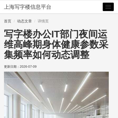
上海写字楼信息平台
切
换
导
首页
动态文章
详情页
航
写字楼办公IT部门夜间运
维高峰期身体健康参数采
集频率如何动态调整
更新日期：
2026-07-09