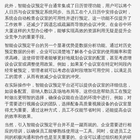
此外，智能会议预定平台通常集成了日历管理功能，用户可以将个
人日历与会议室预定系统同步。当员工在个人日历中安排会议时，
系统会自动检查会议室的可用性并进行预定。这一功能不仅提升了
工作效率，还减少了因遗忘或疏漏而导致的会议冲突。在金谷中环
大厦这样的大型办公楼中，能够实现高效的资源利用无疑是提升企
业竞争力的重要手段。
智能会议预定平台的另一个显著优势是数据分析功能。通过对历史
预定数据的分析，企业可以清楚地了解各个会议室的使用频率和需
求高峰。这使得管理者能够更好地规划会议室的配置，甚至考虑增
设会议室或调整使用政策。例如，如果某个会议室在特定时间段内
经常被预定，管理者就可以考虑在该时段增加可用空间，以满足员
工的需求，从而有效减少会议室的冲突。
在实际操作中，智能会议预定平台还可以提供会议室的详细信息，
如设备配置、容纳人数以及场地布局等。这些信息帮助员工在预定
时做出更明智的选择，确保会议能在合适的环境中进行。例如，对
于需要进行视频会议的团队，选择配备高质量视频设备的会议室显
得尤为重要。通过这种方式，员工不仅能节省时间，还能提高会议
的效率和效果。
当然，引入智能会议预定平台并不是一蹴而就的。企业需要进行相
应的培训，以确保员工能够熟练使用这一工具。同时，促进员工之
间的积极沟通和协作也是至关重要的。企业可以通过组织相关的研